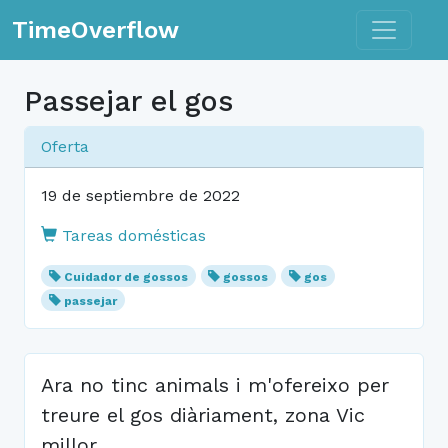
Toggle n
TimeOverflow
Passejar el gos
Oferta
19 de septiembre de 2022
Tareas domésticas
Cuidador de gossos
gossos
gos
passejar
Ara no tinc animals i m'ofereixo per
treure el gos diàriament, zona Vic
millor.