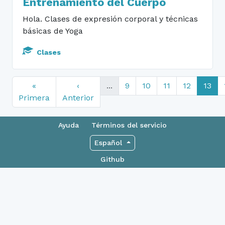
Entrenamiento del Cuerpo
Hola. Clases de expresión corporal y técnicas
básicas de Yoga
Clases
«
‹
...
9
10
11
12
13
Primera
Anterior
Ayuda
Términos del servicio
Español
Github