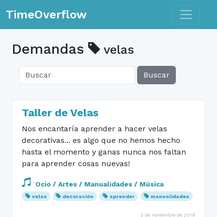
Toggle n
TimeOverflow
Demandas
velas
Buscar
Taller de Velas
Nos encantaría aprender a hacer velas
decorativas... es algo que no hemos hecho
hasta el momento y ganas nunca nos faltan
para aprender cosas nuevas!
Ocio / Artes / Manualidades / Música
velas
decoración
aprender
manualidades
2 de noviembre de 2018