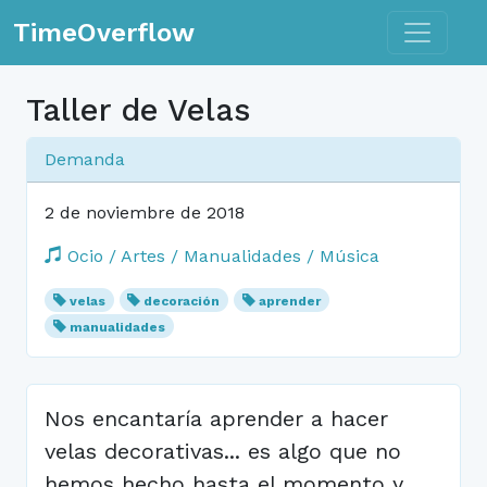
Toggle n
TimeOverflow
Taller de Velas
Demanda
2 de noviembre de 2018
Ocio / Artes / Manualidades / Música
velas
decoración
aprender
manualidades
Nos encantaría aprender a hacer
velas decorativas... es algo que no
hemos hecho hasta el momento y