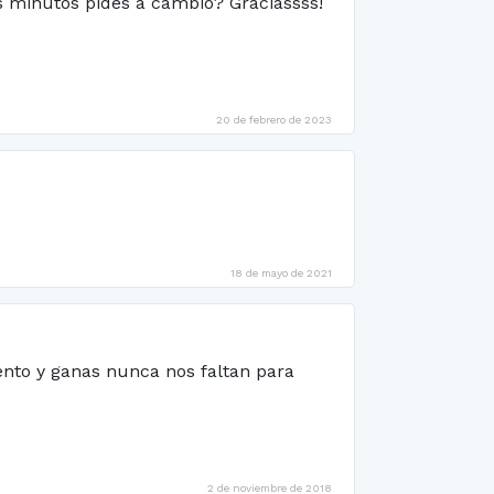
s minutos pides a cambio? Graciassss!
20 de febrero de 2023
18 de mayo de 2021
ento y ganas nunca nos faltan para
2 de noviembre de 2018