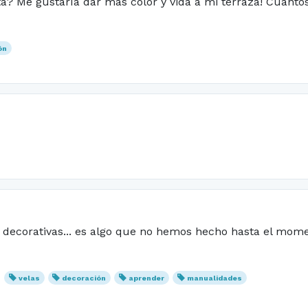
ta? Me gustaría dar más color y vida a mi terraza! Cuanto
ón
 decorativas... es algo que no hemos hecho hasta el mom
velas
decoración
aprender
manualidades