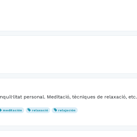
nquil·litat personal. Meditació, tècniques de relaxació, etc.
meditación
relaxació
relajación