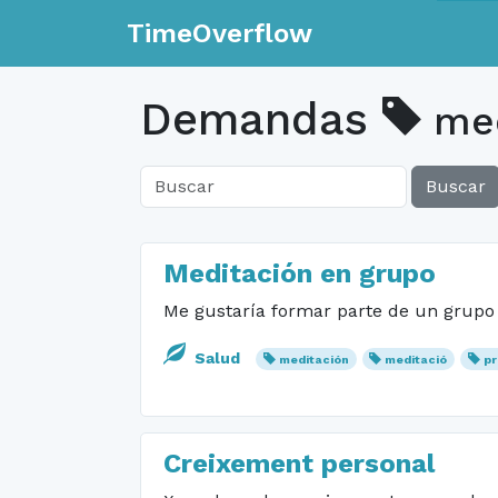
TimeOverflow
Demandas
med
Buscar
Meditación en grupo
Me gustaría formar parte de un grupo
Salud
meditación
meditació
pr
Creixement personal