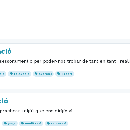
ació
ssessorament o per poder-nos trobar de tant en tant i real
ció
relaxació
exercici
Esport
ció
racticar i algú que ens dirigeixi
yoga
meditació
relaxació