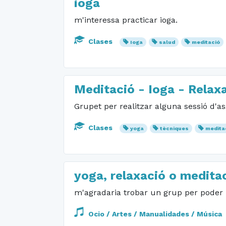
ioga
m'interessa practicar ioga.
Clases
Ioga
salud
meditació
Meditació - Ioga - Relax
Grupet per realitzar alguna sessió d'a
Clases
yoga
tècniques
medita
yoga, relaxació o medita
m'agradaria trobar un grup per poder p
Ocio / Artes / Manualidades / Música