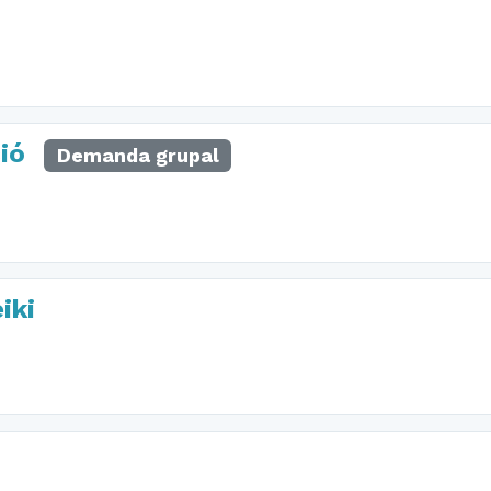
ió
Demanda grupal
iki