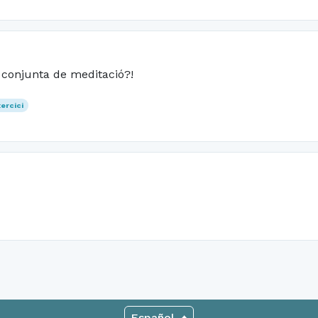
 conjunta de meditació?!
ercici
Español