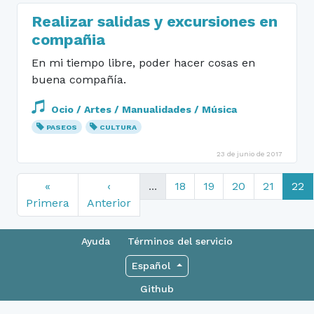
Realizar salidas y excursiones en
compañia
En mi tiempo libre, poder hacer cosas en
buena compañía.
Ocio / Artes / Manualidades / Música
PASEOS
CULTURA
23 de junio de 2017
«
‹
...
18
19
20
21
22
Primera
Anterior
Ayuda
Términos del servicio
Español
Github