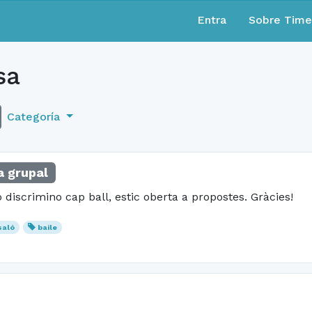
Entra
Sobre Tim
sa
Categoría
 grupal
discrimino cap ball, estic oberta a propostes. Gràcies!
saló
baile