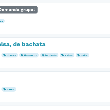
Demanda grupal
sa
alsa, de bachata
clases
flamenco
bachata
salsa
baile
salsa