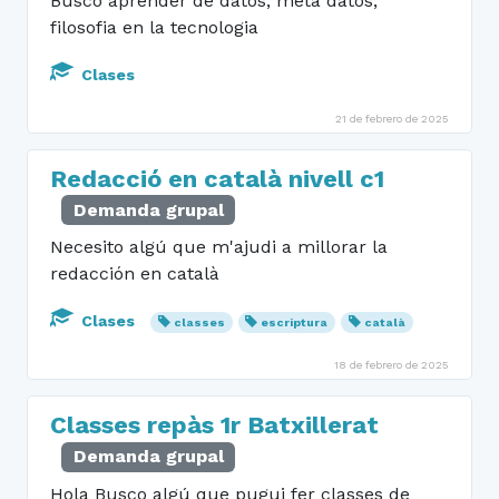
Busco aprender de datos, meta datos,
filosofia en la tecnologia
Clases
21 de febrero de 2025
Redacció en català nivell c1
Demanda grupal
Necesito algú que m'ajudi a millorar la
redacción en català
Clases
classes
escriptura
català
18 de febrero de 2025
Classes repàs 1r Batxillerat
Demanda grupal
Hola Busco algú que pugui fer classes de