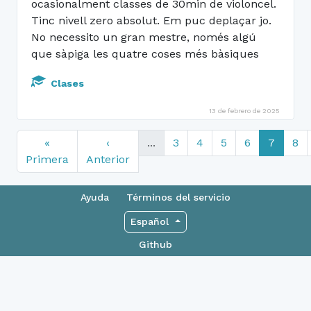
ocasionalment classes de 30min de violoncel.
Tinc nivell zero absolut. Em puc deplaçar jo.
No necessito un gran mestre, només algú
que sàpiga les quatre coses més bàsiques
Clases
13 de febrero de 2025
«
‹
...
3
4
5
6
7
8
Primera
Anterior
Ayuda
Términos del servicio
Español
Github