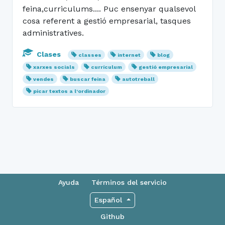
feina,curriculums.... Puc ensenyar qualsevol
cosa referent a gestió empresarial, tasques
administratives.
Clases
classes
internet
blog
xarxes socials
currículum
gestió empresarial
vendes
buscar feina
autotreball
picar textos a l'ordinador
Ayuda
Términos del servicio
Español
Github