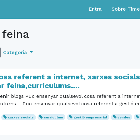
Entra
Sobre Tim
 feina
Categoría
sa referent a internet, xarxes social
r feina,curriculums....
nir blogs Puc ensenyar qualsevol cosa referent a interne
culums.... Puc ensenyar qualsevol cosa referent a gestió e
xarxes socials
currículum
gestió empresarial
vendes