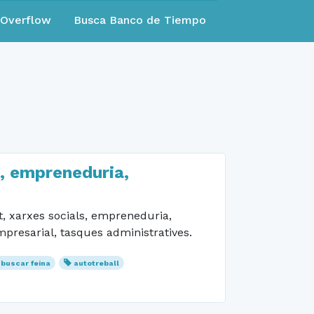
eOverflow
Busca Banco de Tiempo
s, empreneduria,
t, xarxes socials, empreneduria,
mpresarial, tasques administratives.
buscar feina
autotreball