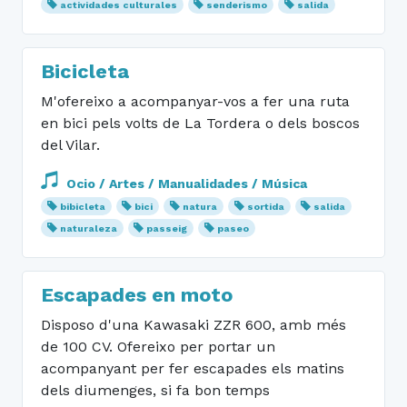
actividades culturales
senderismo
salida
Bicicleta
M'ofereixo a acompanyar-vos a fer una ruta
en bici pels volts de La Tordera o dels boscos
del Vilar.
Ocio / Artes / Manualidades / Música
bibicleta
bici
natura
sortida
salida
naturaleza
passeig
paseo
Escapades en moto
Disposo d'una Kawasaki ZZR 600, amb més
de 100 CV. Ofereixo per portar un
acompanyant per fer escapades els matins
dels diumenges, si fa bon temps