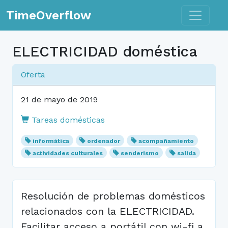
Toggle n
TimeOverflow
ELECTRICIDAD doméstica
Oferta
21 de mayo de 2019
Tareas domésticas
informática
ordenador
acompañamiento
actividades culturales
senderismo
salida
Resolución de problemas domésticos
relacionados con la ELECTRICIDAD.
Facilitar acceso a portátil con wi-fi a