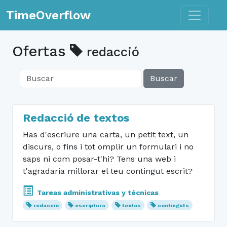
Toggle n
TimeOverflow
Ofertas
redacció
Buscar
Redacció de textos
Has d'escriure una carta, un petit text, un
discurs, o fins i tot omplir un formulari i no
saps ni com posar-t'hi? Tens una web i
t'agradaria millorar el teu contingut escrit?
Tareas administrativas y técnicas
redacció
escriptura
textos
continguts