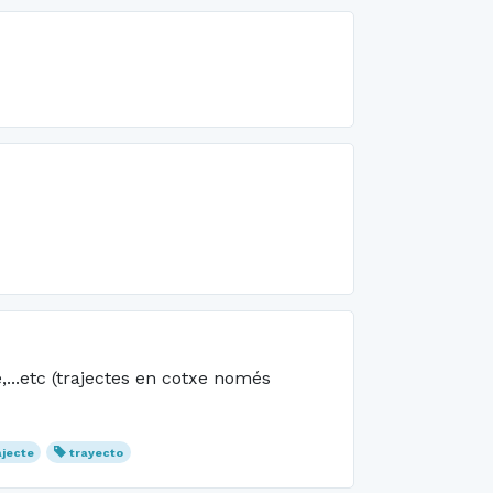
,...etc (trajectes en cotxe només
ajecte
trayecto