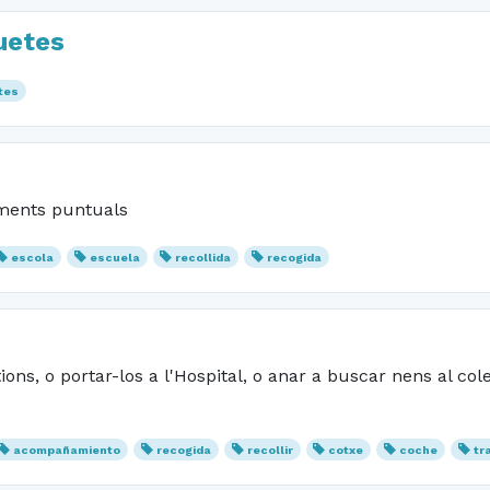
uetes
tes
moments puntuals
escola
escuela
recollida
recogida
ns, o portar-los a l'Hospital, o anar a buscar nens al cole
acompañamiento
recogida
recollir
cotxe
coche
tr