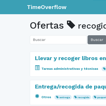
TimeOverflow
Ofertas
recogi
Buscar
Llevar y recoger libros e
Tareas administrativas y técnicas
Entrega/recogida de paqu
Otros
entrega
recogida
paque