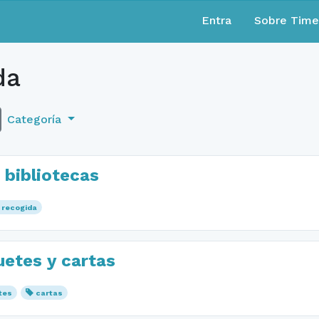
Entra
Sobre Tim
da
Categoría
n bibliotecas
recogida
etes y cartas
tes
cartas