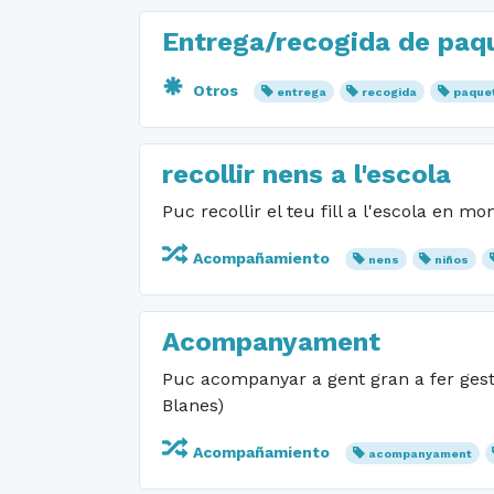
Entrega/recogida de paq
Otros
entrega
recogida
paque
recollir nens a l'escola
Puc recollir el teu fill a l'escola en 
Acompañamiento
nens
niños
Acompanyament
Puc acompanyar a gent gran a fer gestio
Blanes)
Acompañamiento
acompanyament