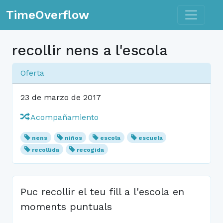
Toggle n
TimeOverflow
recollir nens a l'escola
Oferta
23 de marzo de 2017
Acompañamiento
nens
niños
escola
escuela
recollida
recogida
Puc recollir el teu fill a l'escola en
moments puntuals