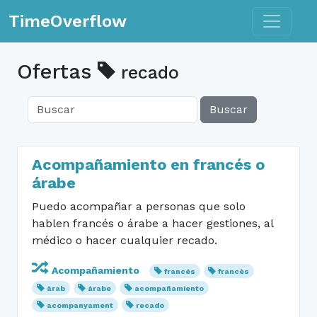
Toggle n
TimeOverflow
Ofertas
recado
Buscar
Acompañamiento en francés o
árabe
Puedo acompañar a personas que solo
hablen francés o árabe a hacer gestiones, al
médico o hacer cualquier recado.
Acompañamiento
francés
francès
àrab
árabe
acompañamiento
acompanyament
recado