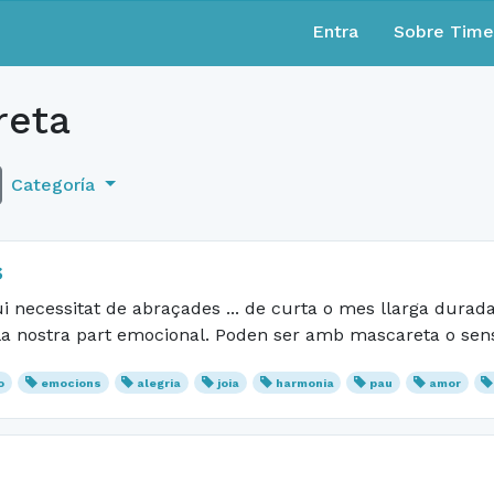
Entra
Sobre Tim
eta
Categoría
s
i necessitat de abraçades ... de curta o mes llarga durada
 la nostra part emocional. Poden ser amb mascareta o sense
o
emocions
alegria
joia
harmonia
pau
amor