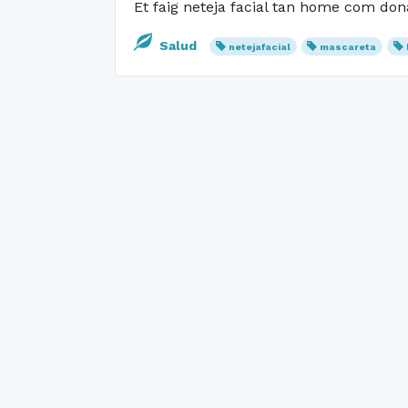
Et faig neteja facial tan home com dona
Salud
netejafacial
mascareta