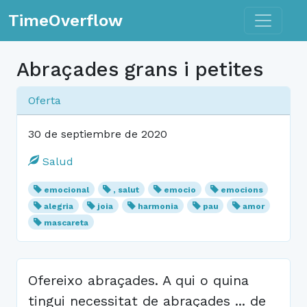
Toggle n
TimeOverflow
Abraçades grans i petites
Oferta
30 de septiembre de 2020
Salud
emocional
, salut
emocio
emocions
alegria
joia
harmonia
pau
amor
mascareta
Ofereixo abraçades. A qui o quina
tingui necessitat de abraçades ... de