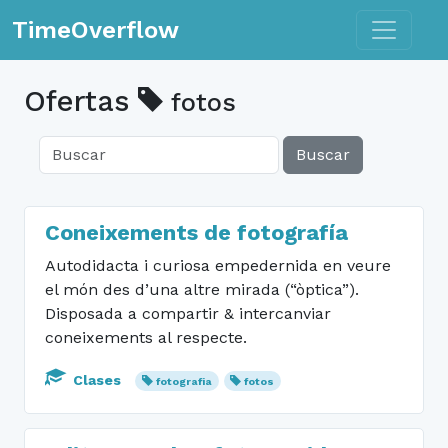
Toggle n
TimeOverflow
Ofertas
fotos
Buscar
Coneixements de fotografía
Autodidacta i curiosa empedernida en veure
el món des d’una altre mirada (“òptica”).
Disposada a compartir & intercanviar
coneixements al respecte.
Clases
fotografia
fotos