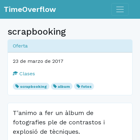
Toggle n
TimeOverflow
scrapbooking
Oferta
23 de marzo de 2017
Clases
scrapbooking
album
fotos
T'animo a fer un àlbum de
fotografies ple de contrastos i
explosió de tècniques.