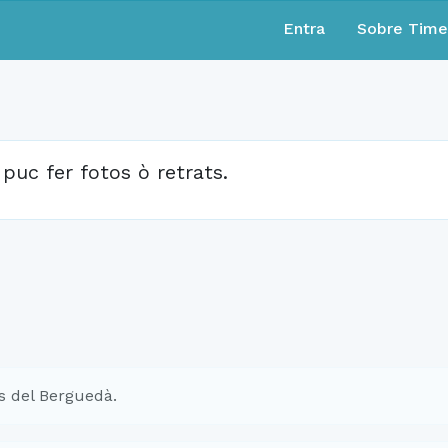
Entra
Sobre Tim
 puc fer fotos ò retrats.
s del Berguedà.