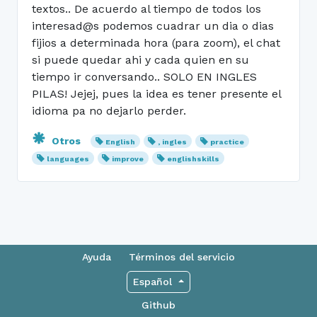
textos.. De acuerdo al tiempo de todos los
interesad@s podemos cuadrar un dia o dias
fijios a determinada hora (para zoom), el chat
si puede quedar ahi y cada quien en su
tiempo ir conversando.. SOLO EN INGLES
PILAS! Jejej, pues la idea es tener presente el
idioma pa no dejarlo perder.
Otros
English
, ingles
practice
languages
improve
englishskills
Ayuda
Términos del servicio
Español
Github