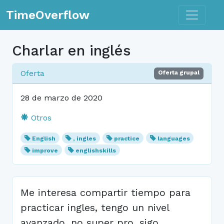
Toggle n
TimeOverflow
Charlar en inglés
Oferta
Oferta grupal
28 de marzo de 2020
Otros
English
, ingles
practice
languages
improve
englishskills
Me interesa compartir tiempo para
practicar ingles, tengo un nivel
avanzado, no super pro, sigo