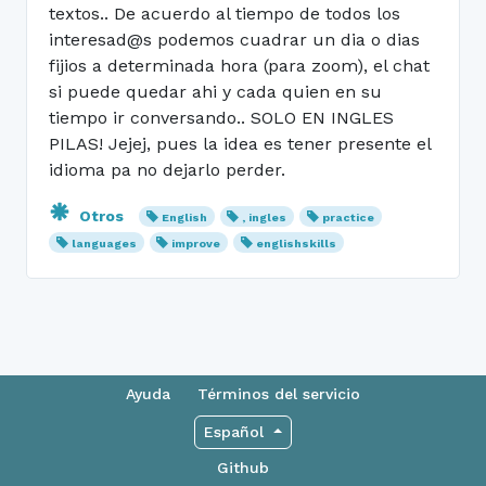
textos.. De acuerdo al tiempo de todos los
interesad@s podemos cuadrar un dia o dias
fijios a determinada hora (para zoom), el chat
si puede quedar ahi y cada quien en su
tiempo ir conversando.. SOLO EN INGLES
PILAS! Jejej, pues la idea es tener presente el
idioma pa no dejarlo perder.
Otros
English
, ingles
practice
languages
improve
englishskills
Ayuda
Términos del servicio
Español
Github