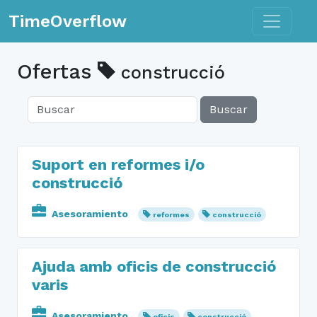
Toggle n
TimeOverflow
Ofertas
construcció
Buscar
Suport en reformes i/o
construcció
Asesoramiento
reformes
construcció
Ajuda amb oficis de construcció
varis
Asesoramiento
oficis
construcció