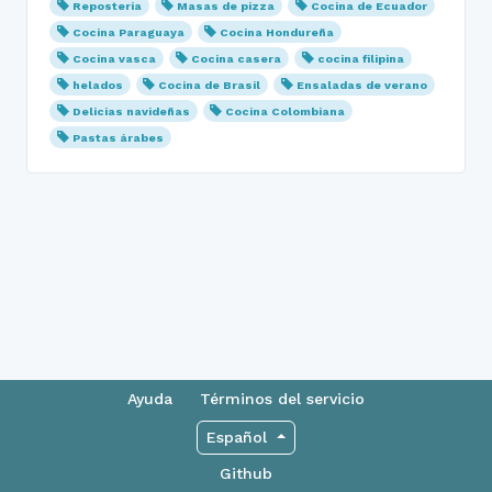
Reposteria
Masas de pizza
Cocina de Ecuador
Cocina Paraguaya
Cocina Hondureña
Cocina vasca
Cocina casera
cocina filipina
helados
Cocina de Brasil
Ensaladas de verano
Delicias navideñas
Cocina Colombiana
Pastas árabes
Ayuda
Términos del servicio
Español
Github