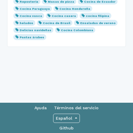
Reposteria
Masas de pizza
Cocina de Ecuador
Cocina Paraguaya
Cocina Hondureña
Cocina vasca
Cocina casera
cocina filipina
helados
Cocina de Brasil
Ensaladas de verano
Delicias navideñas
Cocina Colombiana
Pastas árabes
Ayuda
Términos del servicio
Español
Github