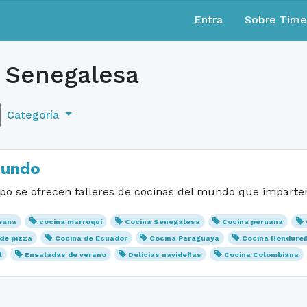
Entra
Sobre Tim
 Senegalesa
Categoría
Mundo
po se ofrecen talleres de cocinas del mundo que imparten 
eana
cocina marroquí
Cocina Senegalesa
Cocina peruana
de pizza
Cocina de Ecuador
Cocina Paraguaya
Cocina Hondure
l
Ensaladas de verano
Delicias navideñas
Cocina Colombiana