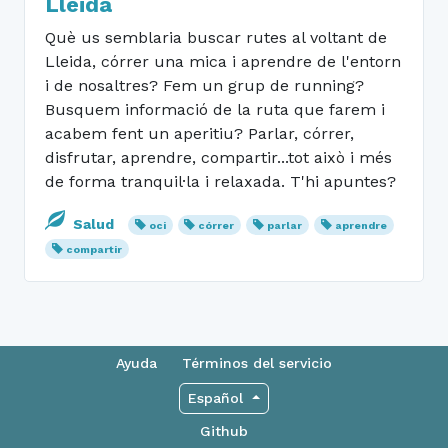
Lleida
Què us semblaria buscar rutes al voltant de
Lleida, córrer una mica i aprendre de l'entorn
i de nosaltres? Fem un grup de running?
Busquem informació de la ruta que farem i
acabem fent un aperitiu? Parlar, córrer,
disfrutar, aprendre, compartir...tot això i més
de forma tranquil·la i relaxada. T'hi apuntes?
Salud
oci
córrer
parlar
aprendre
compartir
Ayuda
Términos del servicio
Español
Github