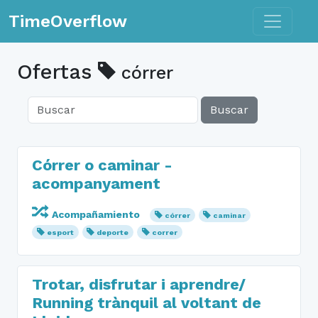
Toggle n
TimeOverflow
Ofertas
córrer
Buscar
Córrer o caminar -
acompanyament
Acompañamiento
córrer
caminar
esport
deporte
correr
Trotar, disfrutar i aprendre/
Running trànquil al voltant de