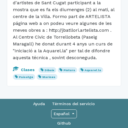
d'artistes de Sant Cugat participant a la
mostra que es fa els diumenges (2) al mati, al
centre de la Villa. Formo part de ARTELISTA
página web a on podeu veure algunes de les
meves obres a : http://jbatllori.artelista.com .
Al Centre Civic de Torrellobeta (Paseig
Maragall) he donat durant 4 anys un curs de
"Iniciació a la Aquarel.la" per tal de difondre
aquesta técnica , sovint desconeguda.
Clases
Dibuix
Pintura
Aquarel.la
Paisatge
Marines
Ayuda
Términos del servicio
Español
Github