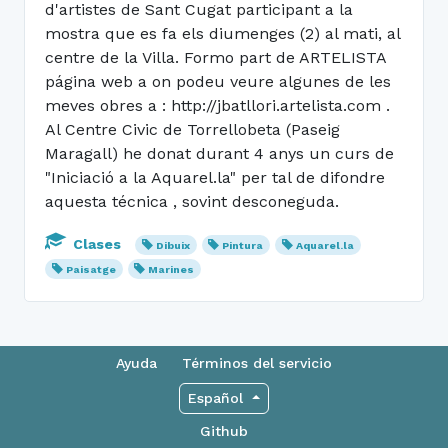
d'artistes de Sant Cugat participant a la
mostra que es fa els diumenges (2) al mati, al
centre de la Villa. Formo part de ARTELISTA
página web a on podeu veure algunes de les
meves obres a : http://jbatllori.artelista.com .
Al Centre Civic de Torrellobeta (Paseig
Maragall) he donat durant 4 anys un curs de
"Iniciació a la Aquarel.la" per tal de difondre
aquesta técnica , sovint desconeguda.
Clases
Dibuix
Pintura
Aquarel.la
Paisatge
Marines
Ayuda
Términos del servicio
Español
Github