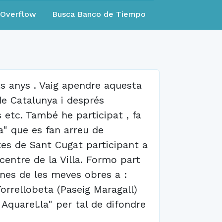
eOverflow
Busca Banco de Tiempo
ts anys . Vaig apendre aquesta
 de Catalunya i després
s etc. També he participat , fa
ra" que es fan arreu de
tes de Sant Cugat participant a
centre de la Villa. Formo part
es de les meves obres a :
Torrellobeta (Paseig Maragall)
 Aquarel.la" per tal de difondre