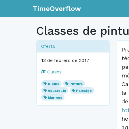
TimeOverflow
Classes de pintu
Oferta
Pr
té
13 de febrero de 2017
pa
Clases
mé
Ca
Dibuix
Pintura
Aquarel.la
Paisatge
la
Marines
de
ht
he
aq