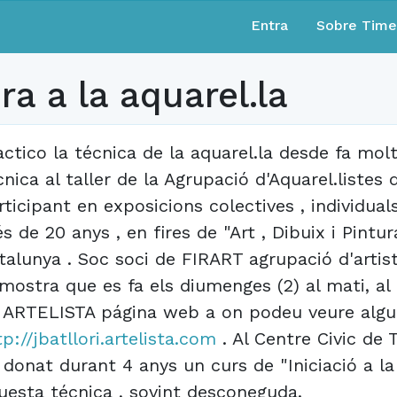
Entra
Sobre Tim
ra a la aquarel.la
actico la técnica de la aquarel.la desde fa mol
cnica al taller de la Agrupació d'Aquarel.listes
rticipant en exposicions colectives , individual
s de 20 anys , en fires de "Art , Dibuix i Pintu
talunya . Soc soci de FIRART agrupació d'artis
 mostra que es fa els diumenges (2) al mati, al 
 ARTELISTA página web a on podeu veure algun
tp://jbatllori.artelista.com
. Al Centre Civic de 
 donat durant 4 anys un curs de "Iniciació a la
uesta técnica , sovint desconeguda.