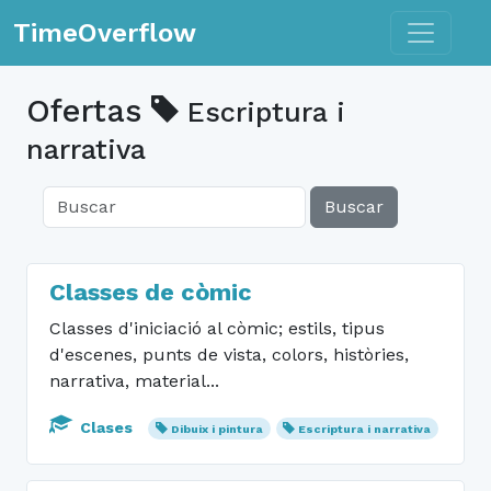
Toggle n
TimeOverflow
Ofertas
Escriptura i
narrativa
Buscar
Classes de còmic
Classes d'iniciació al còmic; estils, tipus
d'escenes, punts de vista, colors, històries,
narrativa, material...
Clases
Dibuix i pintura
Escriptura i narrativa