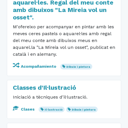
aquarel·les. Regal del meu conte
amb dibuixos "La Mireia vol un
osset".
M'ofereixo per acompanyar en pintar amb les
meves ceres pastels o aquarel·les amb regal
del meu conte amb dibuixos meus en
aquarel.la "La Mireia vol un osset", publicat en
català i en alemany.
Acompañamiento
Dibuix i pintura
Classes d'Il·lustració
Iniciació a tècniques d'il·lustració.
Clases
Il·lustració
Dibuix i pintura