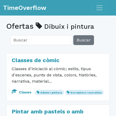
Toggle n
TimeOverflow
Ofertas
Dibuix i pintura
Buscar
Classes de còmic
Classes d'iniciació al còmic; estils, tipus
d'escenes, punts de vista, colors, històries,
narrativa, material...
Clases
Dibuix i pintura
Escriptura i narrativa
Pintar amb pastels o amb