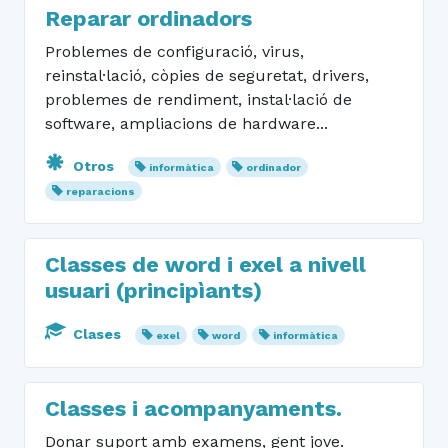
Reparar ordinadors
Problemes de configuració, virus,
reinstal·lació, còpies de seguretat, drivers,
problemes de rendiment, instal·lació de
software, ampliacions de hardware...
Otros
informàtica
ordinador
reparacions
Classes de word i exel a nivell
usuari (principìants)
Clases
exel
word
informàtica
Classes i acompanyaments.
Donar suport amb examens, gent jove.