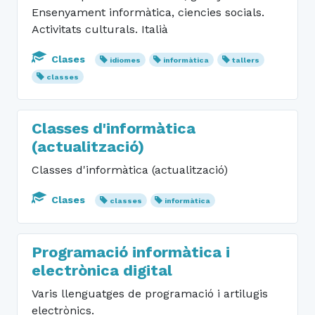
Ensenyament informàtica, ciencies socials.
Activitats culturals. Italià
Clases
idiomes
informàtica
tallers
classes
Classes d'informàtica
(actualització)
Classes d'informàtica (actualització)
Clases
classes
informàtica
Programació informàtica i
electrònica digital
Varis llenguatges de programació i artilugis
electrònics.