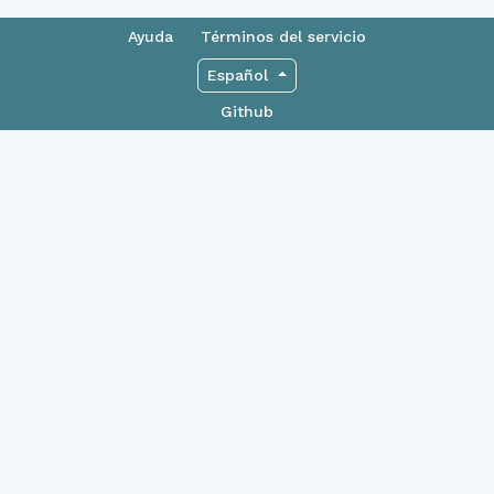
Ayuda
Términos del servicio
Español
Github