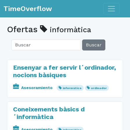
Toggle n
TimeOverflow
Ofertas
informàtica
Buscar
Ensenyar a fer servir l´ordinador,
nocions bàsiques
Asesoramiento
informàtica
ordinador
Coneixements bàsics d
´informàtica
Asesoramiento
informàtica