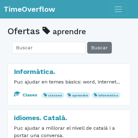
Toggle n
TimeOverflow
Ofertas
aprendre
Buscar
Informàtica.
Puc ajudar en temes bàsics: word, internet...
Clases
classes
aprendre
informàtica
idiomes. Català.
Puc ajudar a millorar el nivell de català i a
portar una conversa.