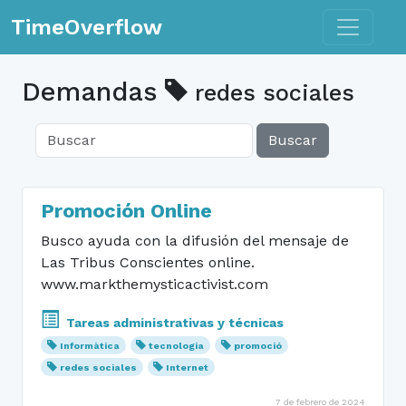
Toggle n
TimeOverflow
Demandas
redes sociales
Buscar
Promoción Online
Busco ayuda con la difusión del mensaje de
Las Tribus Conscientes online.
www.markthemysticactivist.com
Tareas administrativas y técnicas
Informàtica
tecnologia
promoció
redes sociales
Internet
7 de febrero de 2024