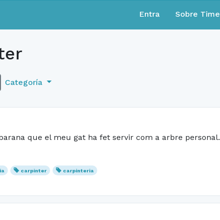
Entra
Sobre Tim
ter
Categoría
arana que el meu gat ha fet servir com a arbre personal...
ia
carpinter
carpinteria