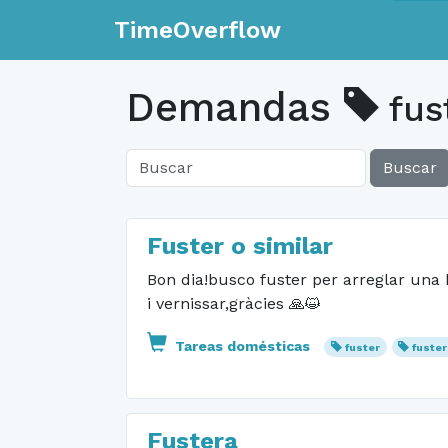
TimeOverflow
Demandas
fus
Buscar
Fuster o similar
Bon dia!busco fuster per arreglar una b
i vernissar,gràcies 🙏😺
Tareas domésticas
fuster
fuster
Fustera