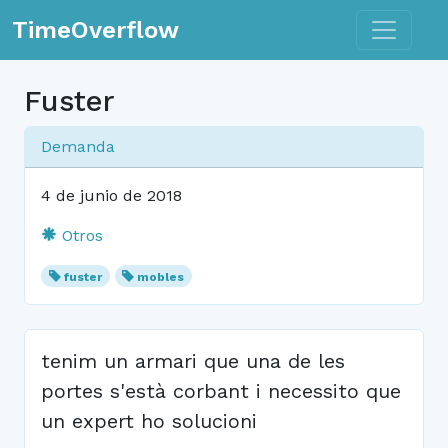
Toggle n
TimeOverflow
Fuster
Demanda
4 de junio de 2018
Otros
fuster
mobles
tenim un armari que una de les
portes s'està corbant i necessito que
un expert ho solucioni