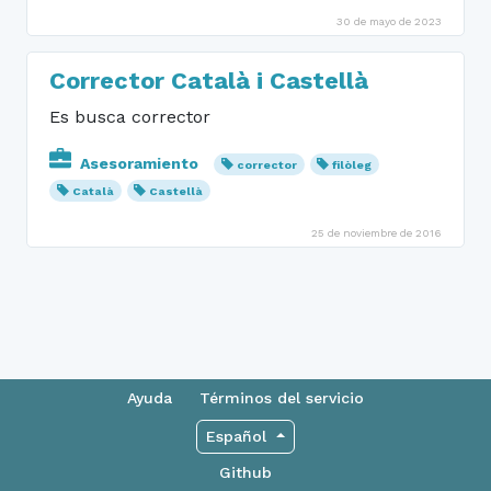
30 de mayo de 2023
Corrector Català i Castellà
Es busca corrector
Asesoramiento
corrector
filòleg
Català
Castellà
25 de noviembre de 2016
Ayuda
Términos del servicio
Español
Github