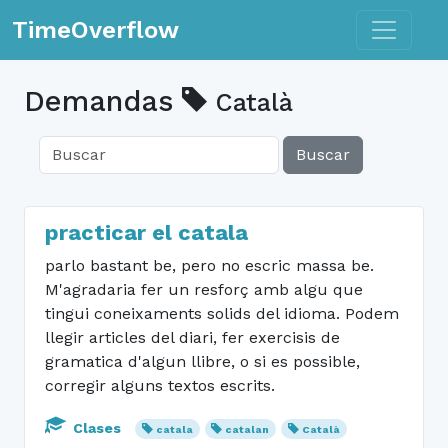
Toggle n
TimeOverflow
Demandas
Català
Buscar
practicar el catala
parlo bastant be, pero no escric massa be.
M'agradaria fer un resforç amb algu que
tingui coneixaments solids del idioma. Podem
llegir articles del diari, fer exercisis de
gramatica d'algun llibre, o si es possible,
corregir alguns textos escrits.
Clases
catala
catalan
Català