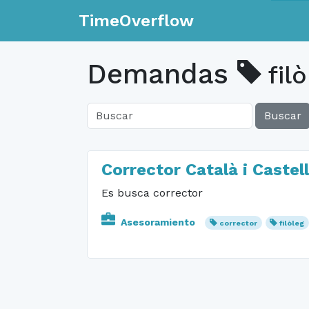
TimeOverflow
Demandas
filò
Buscar
Corrector Català i Castel
Es busca corrector
Asesoramiento
corrector
filòleg