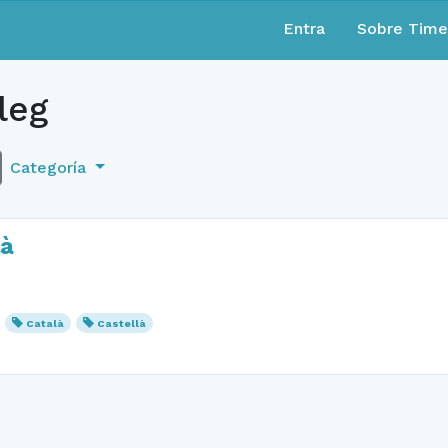
Entra
Sobre Tim
leg
Categoría
là
Català
Castellà