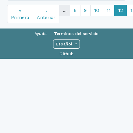
«
‹
...
8
9
10
11
12
1
Primera
Anterior
Ayuda
Términos del servicio
Español
Github