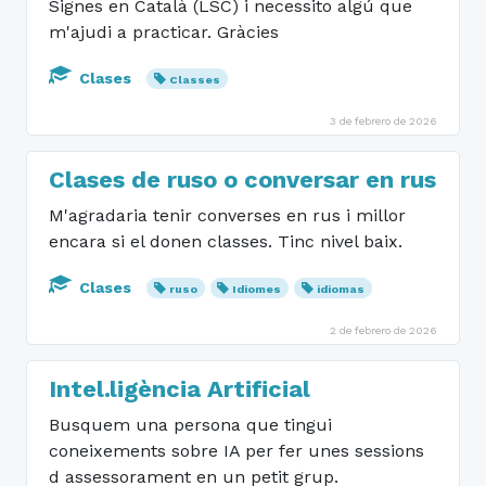
Signes en Català (LSC) i necessito algú que
m'ajudi a practicar. Gràcies
Clases
Classes
3 de febrero de 2026
Clases de ruso o conversar en rus
M'agradaria tenir converses en rus i millor
encara si el donen classes. Tinc nivel baix.
Clases
ruso
Idiomes
idiomas
2 de febrero de 2026
Intel.ligència Artificial
Busquem una persona que tingui
coneixements sobre IA per fer unes sessions
d assessorament en un petit grup.