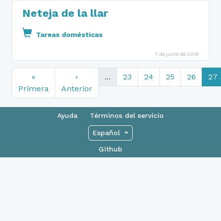
Neteja de la llar
Tareas domésticas
7 de junio de 2018
«
‹
...
23
24
25
26
27
Primera
Anterior
Ayuda
Términos del servicio
Español
Github