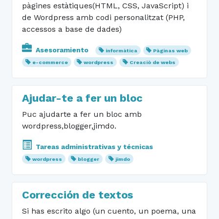
pàgines estàtiques(HTML, CSS, JavaScript) i
de Wordpress amb codi personalitzat (PHP,
accessos a base de dades)
Asesoramiento
informàtica
Pàginas web
e-commerce
wordpress
Creaciò de webs
Ajudar-te a fer un bloc
Puc ajudarte a fer un bloc amb
wordpress,blogger,jimdo.
Tareas administrativas y técnicas
wordpress
blogger
jimdo
Corrección de textos
Si has escrito algo (un cuento, un poema, una