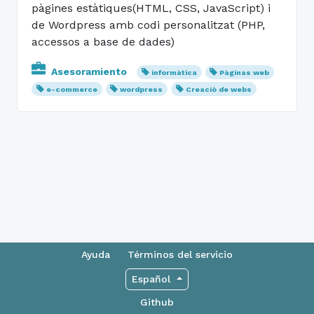
pàgines estàtiques(HTML, CSS, JavaScript) i
de Wordpress amb codi personalitzat (PHP,
accessos a base de dades)
Asesoramiento
informàtica
Pàginas web
e-commerce
wordpress
Creaciò de webs
Ayuda
Términos del servicio
Español
Github