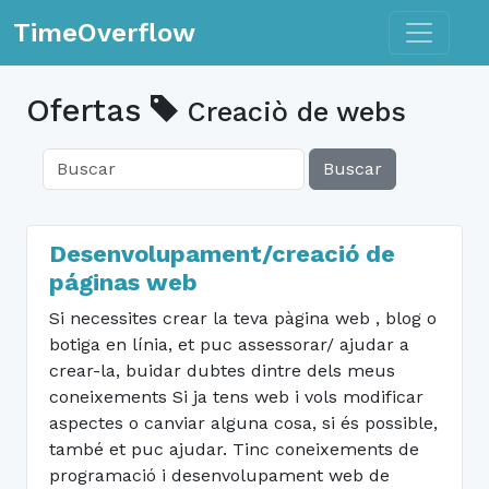
Toggle n
TimeOverflow
Ofertas
Creaciò de webs
Buscar
Desenvolupament/creació de
páginas web
Si necessites crear la teva pàgina web , blog o
botiga en línia, et puc assessorar/ ajudar a
crear-la, buidar dubtes dintre dels meus
coneixements Si ja tens web i vols modificar
aspectes o canviar alguna cosa, si és possible,
també et puc ajudar. Tinc coneixements de
programació i desenvolupament web de