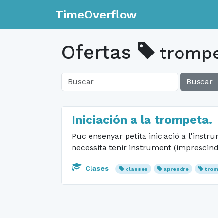
TimeOverflow
Ofertas
tromp
Buscar
Iniciación a la trompeta.
Puc ensenyar petita iniciació a l'instru
necessita tenir instrument (imprescindi
Clases
classes
aprendre
trom