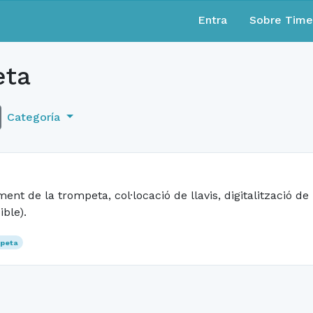
Entra
Sobre Tim
eta
Categoría
ment de la trompeta, col·locació de llavis, digitalització de
ble).
peta