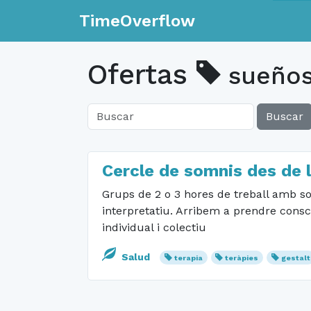
TimeOverflow
Ofertas
sueño
Buscar
Cercle de somnis des de l
Grups de 2 o 3 hores de treball amb som
interpretatiu. Arribem a prendre cons
individual i colectiu
Salud
terapia
teràpies
gestalt