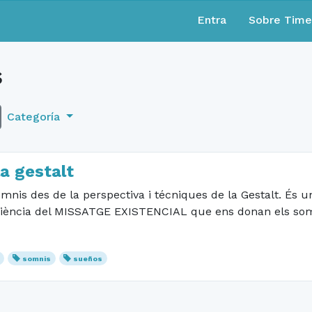
Entra
Sobre Tim
s
Categoría
a gestalt
nis des de la perspectiva i técniques de la Gestalt. És un 
ciència del MISSATGE EXISTENCIAL que ens donan els somni
somnis
sueños