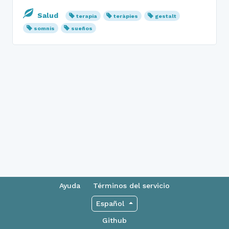
Salud
terapia
teràpies
gestalt
somnis
sueños
Ayuda
Términos del servicio
Español
Github